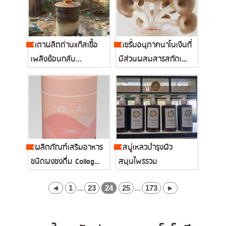
เตาผลิตถ่านแก๊สเชื้อ
เซรั่มอนุภาคนาโนเงินที่
เพลิงย้อนกลับ...
มีส่วนผสมสารสกัดเห็ด
นา...
ผลิตภัณฑ์เสริมอาหาร
สบู่เหลวบำรุงผิว
ชนิดผงชงดื่ม Collagen
สมุนไพรรวม
Type...
◄
1
...
23
24
25
...
173
►