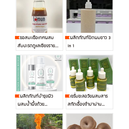
ซอสมะเขือเทศผสม
ผลิตภัณฑ์ปิดผมขาว 3
สับปะรดภูแลเชียงราย...
in 1
ผลิตภัณฑ์บำรุงผิว
เซรั่มชะลอวัยผสมสาร
ผสมน้ำผึ้งด้วย
สกัดเอื้องจำปาน่าน
เทคโนโลยีผลึกเ...
(Dserum...