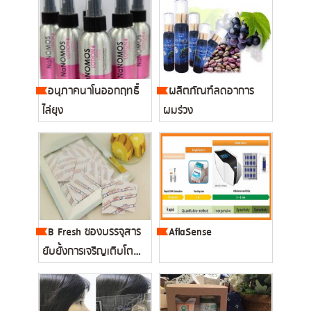
อนุภาคนาโนออกฤทธิ์
ผลิตภัณฑ์ลดอาการ
ไล่ยุง
ผมร่วง
B Fresh ซองบรรจุสาร
AflaSense
ยับยั้งการเจริญเติบโต
ของเช...