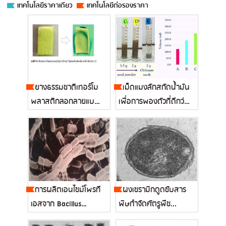
เทคโนโลยีราคาเดียว
เทคโนโลยีต่อรองราคา
ยางธรรมชาติเทอร์โม
เม็ดแมงลักสกัดน้ำมัน
พลาสติกลอกลายแบบ 3
เพื่อการพองตัวที่ดีกว่า
มิติ...
เม...
การผลิตเอนไซม์โพรที
ผงเซรามิกดูดซับสาร
เอสจาก Bacillus
พิษกำจัดศัตรูพืช...
subtilis...