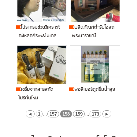
โปรแกรมช่วยวิเคราะห์
ผลิตภัณฑ์ตำรับโอสถ
กะโหลกศีรษะ&โมเดล
พระนารายณ์
ฟัน...
เซรั่มจากสารสกัด
พอลิเมอร์ดูดซึมน้ำสูง
โปรตีนไหม
◄
1
...
157
158
159
...
173
►