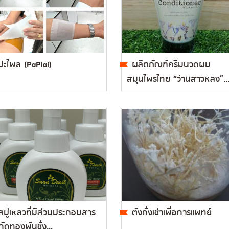
ปะไพล (PaPlai)
ผลิตภัณฑ์ครีมนวดผม
สมุนไพรไทย “ว่านสาวหลง”..
สบู่เหลวที่มีส่วนประกอบสาร
ตังถั่งเช่าเพื่อการแพทย์
ัดทองพันชั่ง...