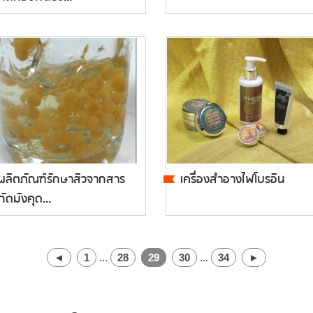
ผลิตภัณฑ์รักษาสิวจากสาร
เครื่องสำอางไฟโบรอิน
ัดมังคุด...
◄
1
...
28
29
30
...
34
►