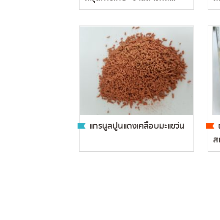
แกรนูลปูนแดงเคลือบมะแขว่น
สก