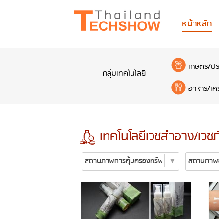
หน้าหลัก
เกษตร/ปร
กลุ่มเทคโนโลยี
อาหาร/เครื
เทคโนโลยีเวชสำอาง/เวชภ