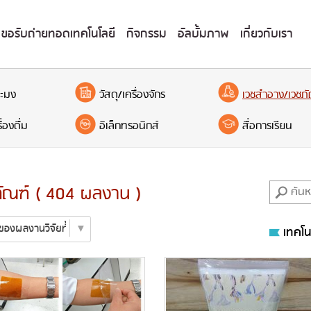
ขอรับถ่ายทอดเทคโนโลยี
กิจกรรม
อัลบั้มภาพ
เกี่ยวกับเรา
ะมง
วัสดุ/เครื่องจักร
เวชสำอาง/เวชภั
่องดื่ม
อิเล็กทรอนิกส์
สื่อการเรียน
ัณฑ์ ( 404 ผลงาน )
เทคโน