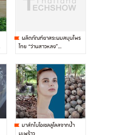
ผลิตภัณฑ์ยาสระผมสมุนไพร
.
ไทย “ว่านสาวหลง”...
มาส์กไบโอเซลลูโลสจากน้ำ
มะพร้าว