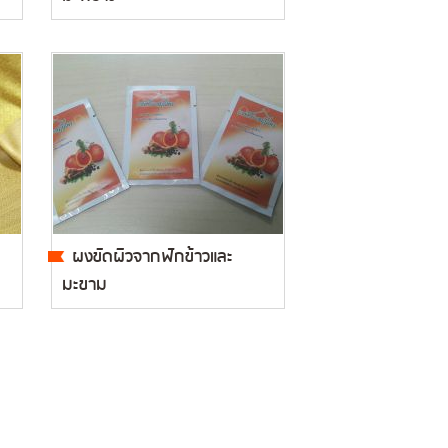
ผงขัดผิวจากฟักข้าวและ
มะขาม