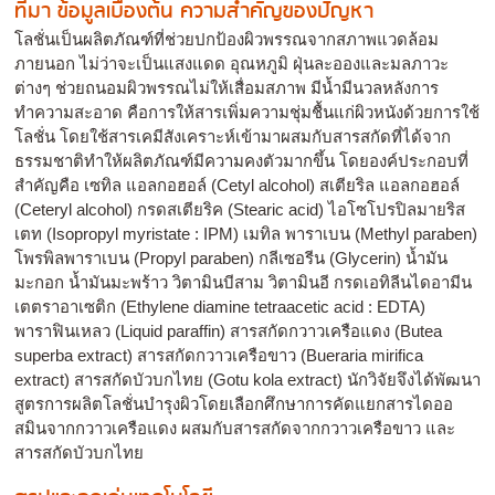
ที่มา ข้อมูลเบื้องต้น ความสำคัญของปัญหา
โลชั่นเป็นผลิตภัณฑ์ที่ช่วยปกป้องผิวพรรณจากสภาพแวดล้อม
ภายนอก ไม่ว่าจะเป็นแสงแดด อุณหภูมิ ฝุ่นละอองและมลภาวะ
ต่างๆ ช่วยถนอมผิวพรรณไม่ให้เสื่อมสภาพ มีน้ำมีนวลหลังการ
ทำความสะอาด คือการให้สารเพิ่มความชุ่มชื้นแก่ผิวหนังด้วยการใช้
โลชั่น โดยใช้สารเคมีสังเคราะห์เข้ามาผสมกับสารสกัดที่ได้จาก
ธรรมชาติทำให้ผลิตภัณฑ์มีความคงตัวมากขึ้น โดยองค์ประกอบที่
สำคัญคือ เซทิล แอลกอฮอล์ (Cetyl alcohol) สเตียริล แอลกอฮอล์
(Ceteryl alcohol) กรดสเตียริค (Stearic acid) ไอโซโปรปิลมายริส
เตท (Isopropyl myristate : IPM) เมทิล พาราเบน (Methyl paraben)
โพรพิลพาราเบน (Propyl paraben) กลีเซอรีน (Glycerin) น้ำมัน
มะกอก น้ำมันมะพร้าว วิตามินบีสาม วิตามินอี กรดเอทิลีนไดอามีน
เตตราอาเซติก (Ethylene diamine tetraacetic acid : EDTA)
พาราฟินเหลว (Liquid paraffin) สารสกัดกวาวเครือแดง (Butea
superba extract) สารสกัดกวาวเครือขาว (Bueraria mirifica
extract) สารสกัดบัวบกไทย (Gotu kola extract) นักวิจัยจึงได้พัฒนา
สูตรการผลิตโลชั่นบำรุงผิวโดยเลือกศึกษาการคัดแยกสารไดออ
สมินจากกวาวเครือแดง ผสมกับสารสกัดจากกวาวเครือขาว และ
สารสกัดบัวบกไทย