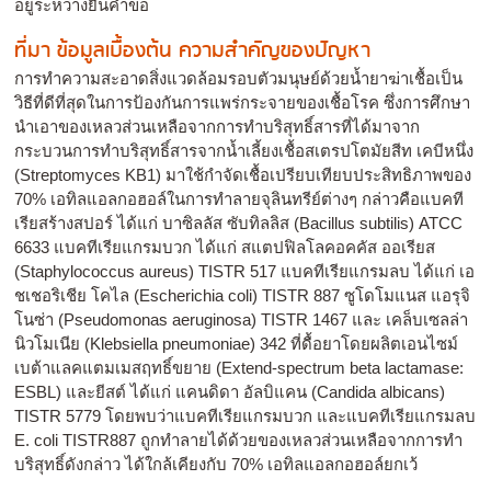
อยู่ระหว่างยื่นคำขอ
ที่มา ข้อมูลเบื้องต้น ความสำคัญของปัญหา
การทำความสะอาดสิ่งแวดล้อมรอบตัวมนุษย์ด้วยน้ำยาฆ่าเชื้อเป็น
วิธีที่ดีที่สุดในการป้องกันการแพร่กระจายของเชื้อโรค ซึ่งการศึกษา
นำเอาของเหลวส่วนเหลือจากการทำบริสุทธิ์สารที่ได้มาจาก
กระบวนการทำบริสุทธิ์สารจากน้ำเลี้ยงเชื้อสเตรปโตมัยสีท เคบีหนึ่ง
(Streptomyces KB1) มาใช้กำจัดเชื้อเปรียบเทียบประสิทธิภาพของ
70% เอทิลแอลกอฮอล์ในการทำลายจุลินทรีย์ต่างๆ กล่าวคือแบคที
เรียสร้างสปอร์ ได้แก่ บาซิลลัส ซับทิลลิส (Bacillus subtilis) ATCC
6633 แบคทีเรียแกรมบวก ได้แก่ สแตปฟิลโลคอคคัส ออเรียส
(Staphylococcus aureus) TISTR 517 แบคทีเรียแกรมลบ ได้แก่ เอ
ชเชอริเชีย โคไล (Escherichia coli) TISTR 887 ซูโดโมแนส แอรุจิ
โนซ่า (Pseudomonas aeruginosa) TISTR 1467 และ เคล็บเซลล่า
นิวโมเนีย (Klebsiella pneumoniae) 342 ที่ดื้อยาโดยผลิตเอนไซม์
เบต้าแลคแตมเมสฤทธิ์ขยาย (Extend-spectrum beta lactamase:
ESBL) และยีสต์ ได้แก่ แคนดิดา อัลบิแคน (Candida albicans)
TISTR 5779 โดยพบว่าแบคทีเรียแกรมบวก และแบคทีเรียแกรมลบ
E. coli TISTR887 ถูกทำลายได้ด้วยของเหลวส่วนเหลือจากการทำ
บริสุทธิ์ดังกล่าว ได้ใกล้เคียงกับ 70% เอทิลแอลกอฮอล์ยกเว้