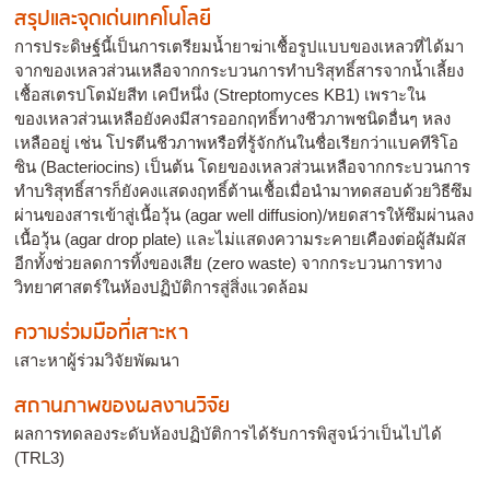
สรุปและจุดเด่นเทคโนโลยี
การประดิษฐ์นี้เป็นการเตรียมน้ำยาฆ่าเชื้อรูปแบบของเหลวที่ได้มา
จากของเหลวส่วนเหลือจากกระบวนการทำบริสุทธิ์สารจากน้ำเลี้ยง
เชื้อสเตรปโตมัยสีท เคบีหนึ่ง (Streptomyces KB1) เพราะใน
ของเหลวส่วนเหลือยังคงมีสารออกฤทธิ์ทางชีวภาพชนิดอื่นๆ หลง
เหลืออยู่ เช่น โปรตีนชีวภาพหรือที่รู้จักกันในชื่อเรียกว่าแบคทีริโอ
ซิน (Bacteriocins) เป็นต้น โดยของเหลวส่วนเหลือจากกระบวนการ
ทำบริสุทธิ์สารก็ยังคงแสดงฤทธิ์ต้านเชื้อเมื่อนำมาทดสอบด้วยวิธีซึม
ผ่านของสารเข้าสู่เนื้อวุ้น (agar well diffusion)/หยดสารให้ซึมผ่านลง
เนื้อวุ้น (agar drop plate) และไม่แสดงความระคายเคืองต่อผู้สัมผัส
อีกทั้งช่วยลดการทิ้งของเสีย (zero waste) จากกระบวนการทาง
วิทยาศาสตร์ในห้องปฏิบัติการสู่สิ่งแวดล้อม
ความร่วมมือที่เสาะหา
เสาะหาผู้ร่วมวิจัยพัฒนา
สถานภาพของผลงานวิจัย
ผลการทดลองระดับห้องปฏิบัติการได้รับการพิสูจน์ว่าเป็นไปได้
(TRL3)