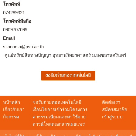
โทรศัพท์
074289321
โทรศัพท์มือถือ
0909707099
Email
sitanon.a@psu.ac.th
ศูนย์ทรัพย์สินทางปัญญา อุทยานวิทยาศาสตร์ ม.สงขลานครินทร์
หน้าหลัก
ขอรับถ่ายทอดเทคโนโลยี
ติดต่อเรา
เกี่ยวกับเรา
เงื่อนไขการเข้าร่วมโครงการ
สมัครสมาชิก
กิจกรรม
ค่าธรรมเนียมและค่าใช้จ่าย
เข้าสู่ระบบ
ดาวน์โหลดเอกสารเผยแพร่