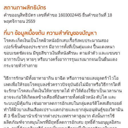
สถานภาพสิทธิบัตร
คำขออนุสิทธิบัตร เลขที่คำขอ 1603002445 ยื่นคำขอวันที่ 18
พฤศจิกายน 2559
ที่มา ข้อมูลเบื้องต้น ความสำคัญของปัญหา
โรคสะเก็ดเงินเป็นโรคผิวหนังอักเสบเรื้อรังพบประมาณสอง
เปอร์เซ็นต์ของประชากร มีอาการทั้งที่เป็นตุ่มแดง ปื้นแดงหนา
ขอบเขตชัดเจน มีขุยสีขาวเงินที่หนังศีรษะ ตามลำตัว และแขนขา
อาการเป็นๆ หายๆ หรือบางครั้งอาการรุนแรงมากจนเป็นผื่นแดง
กระจายทั่วร่างกาย
วิธีการรักษามีทั้งยาทายากิน ยาฉีด หรือการฉายแสงอุลตร้าไวโอ
เลตเพื่อให้รอยโรคยุบลงชั่วคราวปัจจุบันยังไม่มียาหรือวิธีการใดที่
จะรักษาโรคสะเก็ดเงินให้หายขาดได้ ทำให้ต้องใช้ยาเป็นเวลานาน
อาจจะก่อให้เกิดผลข้างเคียงที่อันตรายทั้งต่อผิวหนัง ตับไต และ
ระบบภูมิคุ้มกัน เช่นยาทาลดการอักเสบในกลุ่มคอร์ติโคสเตียรอยด์
ทำให้ผิวบางเส้นเลือดเปราะแตกง่ายและยากลุ่มอนุพันธุ์ของวิตามิน
ดี 3 ซึ่งเป็นยานำเข้าจากต่างประเทศราคาสูงมาก ดังนั้นการใช้
ผลิตภัณฑ์จากสมุนไพรที่มีฤทธิ์ลดการอักเสบ ฤทธิ์ต้านอนุมูลอิสระ