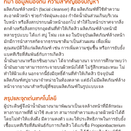
ที่มา ข้อมูลเบื้องต้น ความสำคัญของปัญหา
ผลิตภัณฑ์ล้างหน้า (facial cleanser) คือ ผลิตภัณฑ์ที่ใช้ทำความ
สะอาดผิวหน้า ช่วยกำจัดฝุ่นละออง กำจัดน้ำมันส่วนเกินบริเวณ
ใบหน้า หรือสิ่งสกปรกบนผิวหน้าออกไป ทำให้ใบหน้าปราศจากสิ่ง
ตกค้างหรือสิ่งสกปรกอุดตันที่ทำให้เกิดสิว ผลิตภัณฑ์ล้างหน้ามี
หลายรูปแบบ ได้แก่ สบู่ โฟม เจล ผง ในปัจจุบันผลิตภัณฑ์ล้างหน้า
มักมีการนำสารสกัดจากธรรมชาติมาเป็นส่วนผสม เพื่อเพิ่ม
คุณสมบัติให้แก่ผลิตภัณฑ์ เช่น การเพิ่มความชุ่มชื้น หรือการยับยั้ง
แบคทีเรียที่สัมพันธ์กับการเกิดสิว
น้ำมันยางนาหรือเรซินยางนา ได้จากต้นยางนา จากการศึกษาพบว่า
น้ำมันยางยาสามารถกระจายบนผิวหนังได้ดี ไม่รู้สึกเหนอะหนะ ไม่
ทำให้ผิวแห้ง นอกจากนี้ยังมีฤทธิ์ต้านที่ทำให้เกิดสิว ปัจจุบันมี
ผลิตภัณฑ์สบู่ยางนาจำหน่ายในท้องตลาด แต่ยังไม่มีผลิตภัณฑ์ล้าง
หน้าจากยางนาสำหรับผู้ที่ชอบผลิตภัณฑ์ในรูปแบบเจล
สรุปและจุดเด่นเทคโนโลยี
ผู้ประดิษฐ์จึงนำน้ำมันยางนามาพัฒนาเป็นเจลล้างหน้าที่มีลักษณะ
ทางกายภาพที่ดี น่าใช้ สะดวก สามารถทำความสะอาดผิวหน้าได้ดี
โดยไม่ทำให้แห้งตึง มีความคงตัว และให้ประสิทธิภาพในการยับยั้ง
เชื้อแบคทีเรียที่สัมพันธ์กับการเกิดสิว ได้แก่เชื้อ Propionibacterium