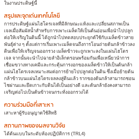
ในงานประดิษฐ์นี้
สรุปและจุดเด่นเทคโนโลยี
การประดิษฐ์แผ่นไฮโดรเจลที่มีลักษณะแห้งและเปลี่ยนสภาพเป็น
เจลเมื่อสัมผัสน้ำสำหรับการเพาะเมล็ดให้เป็นต้นอ่อนเพื่อนำไปปลูก
ต่อให้เจริญในดินนี้ ได้ถูกนำไปทดสอบประยุกต์ใช้กับเมล็ดข้าวสาย
พันธุ์ต่าง ๆ ตั้งแต่การเริ่มเพาะเมล็ดจนถึงการโอนถ่ายต้นกล้าข้าวลง
ดินเพื่อให้เจริญจนออกรวง เมล็ดข้าวจะถูกเพาะลงในแผ่นไฮโดร
เจล จากนั้นจะนำไปฉายลำอิเล็กตรอนพร้อมกันเพื่อเหนี่ยวนำการ
เชื่อมขวางทางเคมีและกระตุ้นการงอกของเมล็ดข้าวให้เป็นต้นกล้า
แผ่นไฮโดรเจลเหมาะสมต่อการย้ายไปปลูกต่อในดิน ซึ่งเมื่อย้ายต้น
กล้าข้าวบนแผ่นไฮโดรเจลลงสู่ดินแล้ว รากของต้นกล้าสามารถชอน
ไชผ่านและยึดเกาะกับดินได้เป็นอย่างดี และต้นกล้ายังคงสามารถ
เจริญต่อไปเป็นต้นข้าวจนกระทั่งออกรวงได้
ความร่วมมือที่เสาะหา
เสาะหาผู้รับอนุญาตใช้สิทธิ
สถานภาพของผลงานวิจัย
ได้ต้นแบบในระดับห้องปฏิบัติการ (TRL4)