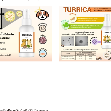
ารสิทธิเทคโนโลยี (TLO) สวทช.