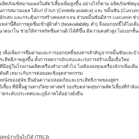
ลิตภัณฑ์สมานแผลในสัตว์เลี้ยงเพิ่มสูงขึ้น อย่างไรก็ตาม ผลิตภัณฑ์สมุนไ
ในการสมานแผล ได้แก่ บัวบก (
Centella asiatica
) และ ขมิ้นชัน (
Curcuma
ักเสบ และกระตุ้นการสร้างคอลลาเจน ส่วนขมิ้นชันมีสาร curcumin ช่วยต
นี้คือการดูดซึมเข้าสู่ผิวต่ำ (bioavailability ต่ำ) จึงออกฤทธิ์ได้ไม
นาดนาโน ช่วยให้สารสกัดซึมผ่านผิวได้ดีขึ้น มีความคงตัวสูง ไม่แยกชั้
n) เพื่อเพิ่มการซึมผ่านและการออกฤทธิ์ของสารสำคัญจากขมิ้นชันและบั
ิทธิภาพสูงขึ้น ทั้งการลดการอักเสบและเร่งการสร้างเนื้อเยื่อใหม่
่มีอยู่ในโรงงานผลิตเครื่องสำอางทั่วไป ไม่ต้องลงทุนเครื่องจักรเพิ่มเติม
ทันที เหมาะกับการต่อยอดเชิงอุตสาหกรรม
ิวหนังของสุนัข ยืนยันความปลอดภัยและประสิทธิภาพของสูตร
ลี้ยง ที่มีพื้นฐานทางวิทยาศาสตร์ รองรับตลาดสุขภาพสัตว์เลี้ยงที่กำลัง
ลาดระดับประเทศและภูมิภาคได้อย่างยั่งยืน
ูจน์ว่าเป็นไปได้ (TRL3)