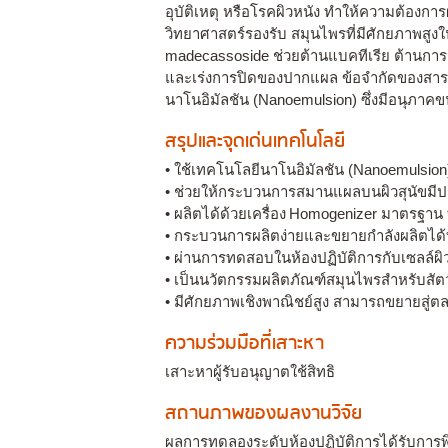
อุบัติเหตุ หรือโรคผิวหนัง ทำให้ความต้องการผ
วิทยาศาสตร์รองรับ สมุนไพรที่มีศักยภาพสูง
madecassoside ช่วยต้านแบคทีเรีย ต้านการอ
และเร่งการปิดของปากแผล ข้อจำกัดของสารเหล่า
นาโนอิมัลชัน (Nanoemulsion) ซึ่งมีอนุภาคข
สรุปและจุดเด่นเทคโนโลยี
• ใช้เทคโนโลยีนาโนอิมัลชัน (Nanoemulsio
• ช่วยให้กระบวนการสมานแผลบนผิวสุนัขมีประส
• ผลิตได้ด้วยเครื่อง Homogenizer มาตรฐาน ที
• กระบวนการผลิตง่ายและขยายกำลังผลิตได้
• ผ่านการทดสอบในห้องปฏิบัติการกับเซลล์ผ
• เป็นนวัตกรรมผลิตภัณฑ์สมุนไพรสำหรับสัตว์เ
• มีศักยภาพเชิงพาณิชย์สูง สามารถขยายสู่ต
ความร่วมมือที่เสาะหา
เสาะหาผู้รับอนุญาตใช้สิทธิ
สถานภาพของผลงานวิจัย
ผลการทดลองระดับห้องปฏิบัติการได้รับการพิส