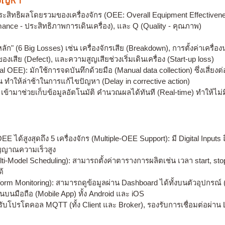
งปัญหา
ะสิทธิผลโดยรวมของเครื่องจักร (OEE: Overall Equipment Effectiven
rmance - ประสิทธิภาพการเดินเครื่อง), และ Q (Quality - คุณภาพ)
ก" (6 Big Losses) เช่น เครื่องจักรเสีย (Breakdown), การตั้งค่าเครื่อ
เสีย (Defect), และความสูญเสียช่วงเริ่มเดินเครื่อง (Start-up loss)
al OEE): มักใช้การจดบันทึกด้วยมือ (Manual data collection) ซึ่งเสี
ำให้ล่าช้าในการแก้ไขปัญหา (Delay in corrective action)
ข้ามาช่วยเก็บข้อมูลอัตโนมัติ คำนวณผลได้ทันที (Real-time) ทำให้
 ได้สูงสุดถึง 5 เครื่องจักร (Multiple-OEE Support): มี Digital Inputs 
ัญญาณความเร็วสูง
odel Scheduling): สามารถตั้งค่าตารางการผลิตเช่น เวลา start, stop, 
้
rm Monitoring): สามารถดูข้อมูลผ่าน Dashboard ได้ทั้งบนตัวอุปกรณ์
บนมือถือ (Mobile App) ทั้ง Android และ iOS
รองรับโปรโตคอล MQTT (ทั้ง Client และ Broker), รองรับการเชื่อมต่อผ่