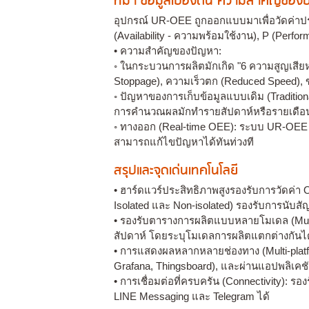
ที่มา ข้อมูลเบื้องต้น ความสำคัญขอ
อุปกรณ์ UR-OEE ถูกออกแบบมาเพื่อวัดค่าปร
(Availability - ความพร้อมใช้งาน), P (Perfo
• ความสำคัญของปัญหา:
◦ ในกระบวนการผลิตมักเกิด "6 ความสูญเสียหลั
Stoppage), ความเร็วตก (Reduced Speed), ของ
◦ ปัญหาของการเก็บข้อมูลแบบเดิม (Tradition
การคำนวณผลมักทำรายสัปดาห์หรือรายเดือน ท
◦ ทางออก (Real-time OEE): ระบบ UR-OEE เ
สามารถแก้ไขปัญหาได้ทันท่วงที
สรุปและจุดเด่นเทคโนโลยี
• ฮาร์ดแวร์ประสิทธิภาพสูงรองรับการวัดค่า OEE
Isolated และ Non-isolated) รองรับการนับส
• รองรับตารางการผลิตแบบหลายโมเดล (Multi-M
สัปดาห์ โดยระบุโมเดลการผลิตแตกต่างกันได
• การแสดงผลหลากหลายช่องทาง (Multi-platfo
Grafana, Thingsboard), และผ่านแอปพลิเคชัน
• การเชื่อมต่อที่ครบครัน (Connectivity): 
LINE Messaging และ Telegram ได้