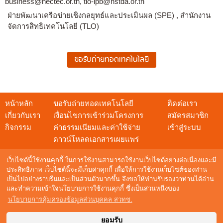
business@nectec.or.th, tlo-ipb@nstda.or.th
ฝ่ายพัฒนาเครือข่ายเชิงกลยุทธ์และประเมินผล (SPE) , สำนักงาน
จัดการสิทธิเทคโนโลยี (TLO)
หน้าหลัก
ขอรับถ่ายทอดเทคโนโลยี
ติดต่อเรา
เกี่ยวกับเรา
เงื่อนไขการเข้าร่วมโครงการ
สมัครสมาชิก
กิจกรรม
ค่าธรรมเนียมและค่าใช้จ่าย
เข้าสู่ระบบ
ดาวน์โหลดเอกสารเผยแพร่
เว็บไซต์นี้ใช้งานคุกกี้ ในการใช้งานสามารถใช้งานเว็บไซต์อย่างต่อเนื่องและมี
ประสิทธิภาพ เว็บไซต์นี้จะมีเก็บค่าคุกกี้ เพื่อให้การใช้งานเว็บไซต์ของท่าน
เป็นไปอย่างราบรื่นและเป็นส่วนตัวมากขึ้น จึงขอให้ท่านรับรองว่าท่านได้อ่าน
สอบถามข้อมูล
และทำความเข้าใจนโยบายการใช้งานคุกกี้ ซึ่งเป็นส่วนหนึ่งของ
NSTDA Call Center : 0 2564 8000
นโยบายการคุ้มครองข้อมูลส่วนบุคคล สวทช.
อีเมล :
techshow@nstda.or.th
Maintenance by
Digital Mind Co., Ltd.
ยอมรับ