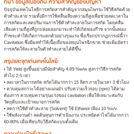
ที่มา ข้อมูลเบื้องต้น ความสำคัญของปัญหา
ปัจจุบันเทคโนโลยีการสกัดสารสำคัญจากสมุนไพรจะใช้วิธีสกัดด้วย
ตัวทำละลาย รวมทั้งมีการใช้คลื่นเสียงความถี่สูงเพื่อช่วยลดเวลาใน
การสกัดและลดปริมาณการใช้ตัวทำละลายในการสกัด โดยคลื่น
เสียงความถี่สูงที่ถูกปล่อยออกมาจะทำให้เกิดฟองก๊าซ จากนั้นฟอง
ก๊าซจะทำให้เกิดการแตกตัวอย่างรุนแรง ซึ่งเรียกปรากฏการณ์นี้ว่า
Cavitation ซึ่งมีผลทำให้เนื้อเยื่อของสมุนไพรฉีกขาด ช่วยเพิ่มอัตรา
การสกัดให้ละลายในตัวทำละลายได้ดีขึ้น
สรุปและจุดเด่นเทคโนโลยี
• ให้ Yield สูงขึ้นอย่างมีนัยสำคัญ 4.89 %w/w สูงกว่าวิธีการสกัด
ทั่วไป 2-5 เท่า
• ลดเวลาในการสกัด สกัดได้มากกว่า 15 ลิตร ภายในเวลา 3 ชั่วโมง
• ควบคุมสภาวะได้อย่างแม่นยำ ปรับความเร็วรอบ (rpm) ได้ตาม
ต้องการ ควบคุมความรุนแรงของ cavitation เพื่อให้เหมาะสมกับ
วัตถุดิบและเป้าหมายการสกัด
• ลดการใช้ตัวทำละลาย (Solvent) ใช้ Ethanol เพียง 10 %v/v
• ใช้พลังงานต่ำ ลดต้นทุนการดำเนินงาน ประหยัดค่าไฟได้มากกว่า
60-80% เมื่อเทียบกับวิธีสกัดแบบดั้งเดิม