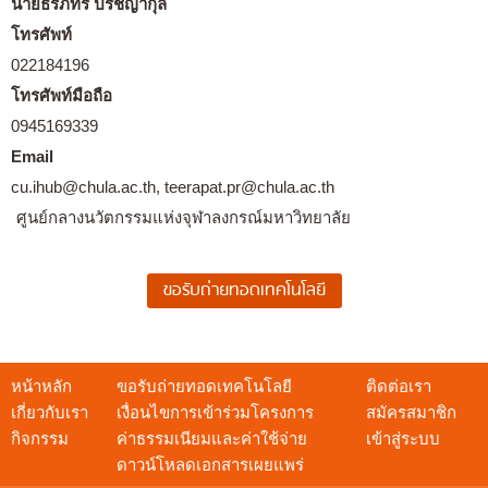
นายธีรภัทร ปรัชญากุล
โทรศัพท์
022184196
โทรศัพท์มือถือ
0945169339
Email
cu.ihub@chula.ac.th, teerapat.pr@chula.ac.th
ศูนย์กลางนวัตกรรมแห่งจุฬาลงกรณ์มหาวิทยาลัย
หน้าหลัก
ขอรับถ่ายทอดเทคโนโลยี
ติดต่อเรา
เกี่ยวกับเรา
เงื่อนไขการเข้าร่วมโครงการ
สมัครสมาชิก
กิจกรรม
ค่าธรรมเนียมและค่าใช้จ่าย
เข้าสู่ระบบ
ดาวน์โหลดเอกสารเผยแพร่