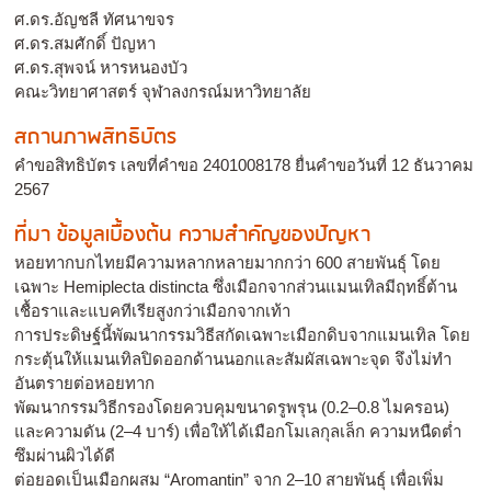
ศ.ดร.อัญชลี ทัศนาขจร
ศ.ดร.สมศักดิ์ ปัญหา
ศ.ดร.สุพจน์ หารหนองบัว
คณะวิทยาศาสตร์ จุฬาลงกรณ์มหาวิทยาลัย
สถานภาพสิทธิบัตร
คำขอสิทธิบัตร เลขที่คำขอ 2401008178 ยื่นคำขอวันที่ 12 ธันวาคม
2567
ที่มา ข้อมูลเบื้องต้น ความสำคัญของปัญหา
หอยทากบกไทยมีความหลากหลายมากกว่า 600 สายพันธุ์ โดย
เฉพาะ Hemiplecta distincta ซึ่งเมือกจากส่วนแมนเทิลมีฤทธิ์ต้าน
เชื้อราและแบคทีเรียสูงกว่าเมือกจากเท้า
การประดิษฐ์นี้พัฒนากรรมวิธีสกัดเฉพาะเมือกดิบจากแมนเทิล โดย
กระตุ้นให้แมนเทิลปิดออกด้านนอกและสัมผัสเฉพาะจุด จึงไม่ทำ
อันตรายต่อหอยทาก
พัฒนากรรมวิธีกรองโดยควบคุมขนาดรูพรุน (0.2–0.8 ไมครอน)
และความดัน (2–4 บาร์) เพื่อให้ได้เมือกโมเลกุลเล็ก ความหนืดต่ำ
ซึมผ่านผิวได้ดี
ต่อยอดเป็นเมือกผสม “Aromantin” จาก 2–10 สายพันธุ์ เพื่อเพิ่ม