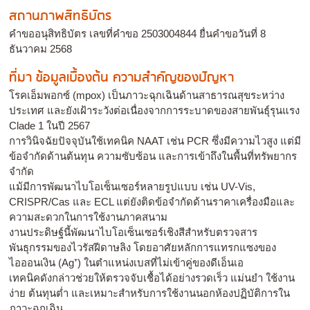
สถานภาพสิทธิบัตร
คำขออนุสิทธิบัตร เลขที่คำขอ 2503004844 ยื่นคำขอวันที่ 8
ธันวาคม 2568
ที่มา ข้อมูลเบื้องต้น ความสำคัญของปัญหา
โรคเอ็มพอกซ์ (mpox) เป็นภาวะฉุกเฉินด้านสาธารณสุขระหว่าง
ประเทศ และยังเฝ้าระวังต่อเนื่องจากการระบาดของสายพันธุ์รุนแรง
Clade 1 ในปี 2567
การวินิจฉัยปัจจุบันใช้เทคนิค NAAT เช่น PCR ซึ่งมีความไวสูง แต่มี
ข้อจำกัดด้านต้นทุน ความซับซ้อน และการเข้าถึงในพื้นที่ทรัพยากร
จำกัด
แม้มีการพัฒนาไบโอเซ็นเซอร์หลายรูปแบบ เช่น UV-Vis,
CRISPR/Cas และ ECL แต่ยังติดข้อจำกัดด้านราคาเครื่องมือและ
ความสะดวกในการใช้งานภาคสนาม
งานประดิษฐ์นี้พัฒนาไบโอเซ็นเซอร์เชิงสีสำหรับตรวจสาร
พันธุกรรมของไวรัสฝีดาษลิง โดยอาศัยหลักการแทรกแซงของ
ไอออนเงิน (Ag⁺) ในตำแหน่งเบสที่ไม่เข้าคู่ของดีเอ็นเอ
เทคนิคดังกล่าวช่วยให้ตรวจจับเชื้อได้อย่างรวดเร็ว แม่นยำ ใช้งาน
ง่าย ต้นทุนต่ำ และเหมาะสำหรับการใช้งานนอกห้องปฏิบัติการใน
ภาวะฉุกเฉิน