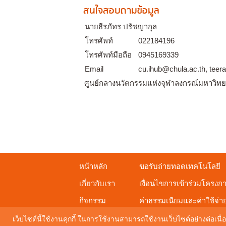
สนใจสอบถามข้อมูล
นายธีรภัทร ปรัชญากุล
โทรศัพท์
022184196
โทรศัพท์มือถือ
0945169339
Email
cu.ihub@chula.ac.th, teer
ศูนย์กลางนวัตกรรมแห่งจุฬาลงกรณ์มหาวิทย
หน้าหลัก
ขอรับถ่ายทอดเทคโนโลยี
เกี่ยวกับเรา
เงื่อนไขการเข้าร่วมโครงก
กิจกรรม
ค่าธรรมเนียมและค่าใช้จ่า
ดาวน์โหลดเอกสารเผยแพร่
เว็บไซต์นี้ใช้งานคุกกี้ ในการใช้งานสามารถใช้งานเว็บไซต์อย่างต่อเนื่อ