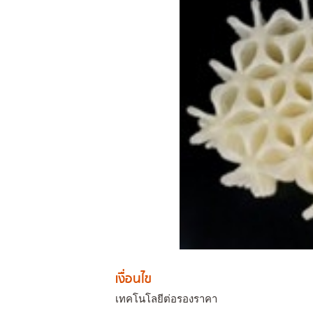
เงื่อนไข
เทคโนโลยีต่อรองราคา