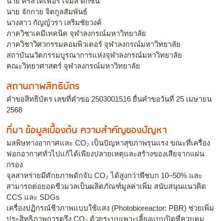
นาย คริสโตเฟอร์ เจมส์ ดิกซัน
นาย จักกาย จิตกูลสัมพันธ์
นางสาว กัญญ์วรา เสริมชัยวงค์
ภาควิชาเคมีเทคนิค จุฬาลงกรณ์มหาวิทยาลัย
ภาควิชาวิศวกรรมคอมพิวเตอร์ จุฬาลงกรณ์มหาวิทยาลัย
สถาบันนวัตกรรมบูรณาการแห่งจุฬาลงกรณ์มหาวิทยาลัย
คณะวิทยาศาสตร์ จุฬาลงกรณ์มหาวิทยาลัย
สถานภาพสิทธิบัตร
คำขอสิทธิบัตร เลขที่คำขอ 2503001516 ยื่นคำขอวันที่ 25 เมษายน
2568
ที่มา ข้อมูลเบื้องต้น ความสำคัญของปัญหา
มลพิษทางอากาศและ CO₂ เป็นปัญหาสุขภาพรุนแรง ขณะที่เครื่อง
ฟอกอากาศทั่วไปแก้ได้เพียงปลายเหตุและสร้างของเสียจากแผ่น
กรอง
จุลสาหร่ายมีศักยภาพดักจับ CO₂ ได้สูงกว่าพืชบก 10–50% และ
สามารถต่อยอดชีวมวลเป็นผลิตภัณฑ์มูลค่าเพิ่ม สนับสนุนแนวคิด
CCS และ SDGs
เครื่องปฏิกรณ์ชีวภาพแบบใช้แสง (Photobioreactor: PBR) ช่วยเพิ่ม
ประสิทธิภาพการตรึง CO₂ ด้วยระบบเพาะเลี้ยงแบบปิดที่ควบคุม