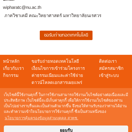
wipharatc@nu.ac.th
ภาควิชาเคมี คณะวิทยาศาสตร์ มหาวิทยาลัยนเรศวร
หน้าหลัก
ขอรับถ่ายทอดเทคโนโลยี
ติดต่อเรา
เกี่ยวกับเรา
เงื่อนไขการเข้าร่วมโครงการ
สมัครสมาชิก
กิจกรรม
ค่าธรรมเนียมและค่าใช้จ่าย
เข้าสู่ระบบ
ดาวน์โหลดเอกสารเผยแพร่
เว็บไซต์นี้ใช้งานคุกกี้ ในการใช้งานสามารถใช้งานเว็บไซต์อย่างต่อเนื่องและมี
ประสิทธิภาพ เว็บไซต์นี้จะมีเก็บค่าคุกกี้ เพื่อให้การใช้งานเว็บไซต์ของท่าน
เป็นไปอย่างราบรื่นและเป็นส่วนตัวมากขึ้น จึงขอให้ท่านรับรองว่าท่านได้อ่าน
สอบถามข้อมูล
และทำความเข้าใจนโยบายการใช้งานคุกกี้ ซึ่งเป็นส่วนหนึ่งของ
NSTDA Call Center : 0 2564 8000
นโยบายการคุ้มครองข้อมูลส่วนบุคคล สวทช.
อีเมล :
techshow@nstda.or.th
Maintenance by
Digital Mind Co., Ltd.
ยอมรับ