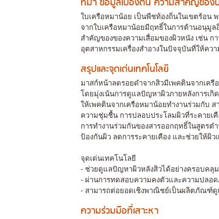
ที่มา ข้อมูลเบื้องต้น ความสำคัญขอ
ใบเครือหมาน้อย เป็นพืชท้องถิ่นในเขตร้อน
จากใบเครือหมาน้อยมีฤทธิ์ในการต้านอนุมูล
สำคัญของของความเสื่อมของผิวหนัง เช่น กา
อุตสาหกรรมเครื่องสำอางในปัจจุบันที่ให้ค
สรุปและจุดเด่นเทคโนโลยี
มาสก์หน้าลดรอยดำจากสิวมีเพคตินจากเครือหมา
โดยมุ่งเน้นการดูแลปัญหาผิวภายหลังการเกิด
ให้เพคตินจากเครือหมาน้อยทำงานร่วมกับ สาร
ความชุ่มชื้น การปลอบประโลมผิวที่ระคายเค
การทำงานร่วมกันของสารออกฤทธิ์ในสูตรตำรั
ป้องกันผิว ลดการระคายเคือง และช่วยให้ผิวแ
จุดเด่นเทคโนโลยี
- ช่วยดูแลปัญหาผิวหลังสิวได้อย่างครอบคล
- ผ่านการทดสอบความคงตัวและความปลอดภั
- สามารถต่อยอดเชิงพาณิชย์เป็นผลิตภัณฑ์ดูแลผ
ความร่วมมือที่เสาะหา