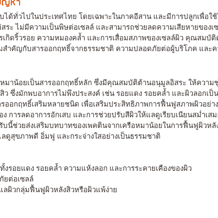
งปัญหา
 พบได้ทั่วไปในประเทศไทย โดยเฉพาะในภาคอีสาน และมีการปลูกเพื่อใช้
อิสระ ไม่มีความเป็นพิษต่อเซลล์ และสามารถช่วยลดความเสียหายของเซ
รเกิดริ้วรอย ความหมองคล้ำ และการเสื่อมสภาพของเซลล์ผิว คุณสมบัต
วามสำคัญกับสารออกฤทธิ์จากธรรมชาติ ความปลอดภัยต่อผู้บริโภค และคว
น้อยเป็นสารออกฤทธิ์หลัก ซึ่งมีคุณสมบัติต้านอนุมูลอิสระ ให้ความชุ่
สิว ซึ่งมักพบอาการไม่พึงประสงค์ เช่น รอยแดง รอยคล้ำ และผิวลอกเป็น
ออกฤทธิ์เสริมหลายชนิด เพื่อเสริมประสิทธิภาพการฟื้นฟูสภาพผิวอย่าง
ือง การลดอาการอักเสบ และการช่วยปรับสีผิวให้แลดูเรียบเนียนสม่ำเสม
บนี้ช่วยส่งเสริมบทบาทของเพคตินจากเครือหมาน้อยในการฟื้นฟูผิวหลั
ลดูสุขภาพดี อิ่มฟู และกระจ่างใสอย่างเป็นธรรมชาติ
ุมทั้งรอยแดง รอยคล้ำ ความแห้งลอก และการระคายเคืองของผิว
ยต่อเซลล์
ิวกลุ่มฟื้นฟูผิวหลังสิวหรือผิวแพ้ง่าย