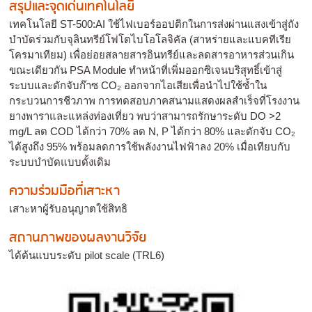
สรุปและจุดเด่นเทคโนโลยี
เทคโนโลยี ST-500:AI ใช้ไฟเบอร์ออปติกในการส่งผ่านแสงเข้าสู่ถัง
บำบัดร่วมกับจุลินทรีย์โฟโตไบโอโลจิคัล (สาหร่ายและแบคทีเรีย
โครมาเทียม) เพื่อย่อยสลายสารอินทรีย์และลดสารอาหารส่วนเกิน
ขณะเดียวกัน PSA Module ทำหน้าที่เพิ่มออกซิเจนบริสุทธิ์เข้าสู่
ระบบและดักจับก๊าซ CO₂ ออกจากไอเสียเพื่อนำไปใช้ซ้ำใน
กระบวนการชีวภาพ การทดสอบภาคสนามแสดงผลสำเร็จที่โรงงาน
ยางพาราและแหล่งท่องเที่ยว พบว่าสามารถรักษาระดับ DO >2
mg/L ลด COD ได้กว่า 70% ลด N, P ได้กว่า 80% และดักจับ CO₂
ได้สูงถึง 95% พร้อมลดการใช้พลังงานไฟฟ้าลง 20% เมื่อเทียบกับ
ระบบบำบัดแบบดั้งเดิม
ความร่วมมือที่เสาะหา
เสาะหาผู้รับอนุญาตใช้สิทธิ
สถานภาพของผลงานวิจัย
ได้ต้นแบบระดับ pilot scale (TRL6)