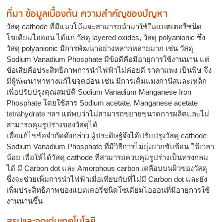
ที่มา ข้อมูลเบื้องต้น ความสำคัญของปัญหา
วัสดุ cathode ที่มีแนวโน้มจะสามารถนำมาใช้ในแบตเตอรี่ชนิด
โซเดียมไอออน ได้แก่ วัสดุ layered oxides, วัสดุ polyanionic ซึ่ง
วัสดุ polyanionic มีการพัฒนาอย่างหลากหลายมาก เช่น วัสดุ
Sodium Vanadium Phosphate มีข้อดีคือมีอายุการใช้งานนาน แต่
ข้อเสียคือประสิทธิภาพการนำไฟฟ้าไม่ค่อยดี ราคาแพง เป็นพิษ จึง
มีผู้พัฒนาหาทางแก้ไขจุดอ่อน เช่น มีการเติมแมงกานีสและเหล็ก
เพื่อปรับปรุงคุณสมบัติ Sodium Vanadium Manganese Iron
Phosphate โดยใช้สาร Sodium acetate, Manganese acetate
tetrahydrate ฯลฯ แต่พบว่าไม่สามารถขยายขนาดการผลิตและไม่
สามารถคุมรูปร่างของวัสดุได้
เพื่อแก้ไขข้อจำกัดดังกล่าว ผู้ประดิษฐ์จึงได้ปรับปรุงวัสดุ cathode
Sodium Vanadium Phosphate ที่มีวิธีการไม่ยุ่งยากซับซ้อน ใช้เวลา
น้อย เพื่อให้ได้วัสดุ cathode ที่สามารถควบคุมรูปร่างเป็นทรงกลม
ได้ มี Carbon dot และ Amorphous carbon เคลือบบนผิวของวัสดุ
ซึ่งจะช่วยเพิ่มการนำไฟฟ้าเมื่อเทียบกับที่ไม่มี Carbon dot และยัง
เพิ่มประสิทธิภาพของแบตเตอรี่ชนิดโซเดียมไอออนที่มีอายุการใช้
งานนานขึ้น
สรุปและจุดเด่นเทคโนโลยี