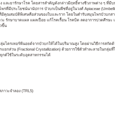
อาง และยารักษาโรค โดยสารสำคัญดังกล่าวมีฤทธิ์ทางชีวภาพต่าง ๆ ที่ม
ุนไพรที่มีประโยชน์นานัปการ บัวบกเป็นพืชที่อยู่ในวงศ์ Apiaceae (Umbel
่มีคุณสมบัติพิเศษคือส่วนของใบและราก โดยในตำรับสมุนไพรบัวบกสาม
ะ รักษาบาดแผล แผลเปื่อย แก้โรคเรื้อน โรคบิด ลดอาการปวดศีรษะ แ
ขึ้น
รกลุ่มไตรเทอร์พีนอยด์จากบัวบกให้ได้ในปริมาณสูง โดยผ่านวิธีการสกัด
แยกส่วน (Fractional Crystallization) ด้วยการใช้ตัวทำละลายในกลุ่มที่
ยุกต์ใช้ในระดับอุตสาหกรรมได้
นสภาวะจำลอง (TRL5)