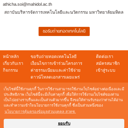
athicha.soi@mahidol.ac.th
สถาบันบริหารจัดการเทคโนโลยีและนวัตกรรม มหาวิทยาลัยมหิดล
หน้าหลัก
ขอรับถ่ายทอดเทคโนโลยี
ติดต่อเรา
เกี่ยวกับเรา
เงื่อนไขการเข้าร่วมโครงการ
สมัครสมาชิก
กิจกรรม
ค่าธรรมเนียมและค่าใช้จ่าย
เข้าสู่ระบบ
ดาวน์โหลดเอกสารเผยแพร่
เว็บไซต์นี้ใช้งานคุกกี้ ในการใช้งานสามารถใช้งานเว็บไซต์อย่างต่อเนื่องและมี
ประสิทธิภาพ เว็บไซต์นี้จะมีเก็บค่าคุกกี้ เพื่อให้การใช้งานเว็บไซต์ของท่าน
เป็นไปอย่างราบรื่นและเป็นส่วนตัวมากขึ้น จึงขอให้ท่านรับรองว่าท่านได้อ่าน
สอบถามข้อมูล
และทำความเข้าใจนโยบายการใช้งานคุกกี้ ซึ่งเป็นส่วนหนึ่งของ
NSTDA Call Center : 0 2564 8000
นโยบายการคุ้มครองข้อมูลส่วนบุคคล สวทช.
อีเมล :
techshow@nstda.or.th
Maintenance by
Digital Mind Co., Ltd.
ยอมรับ