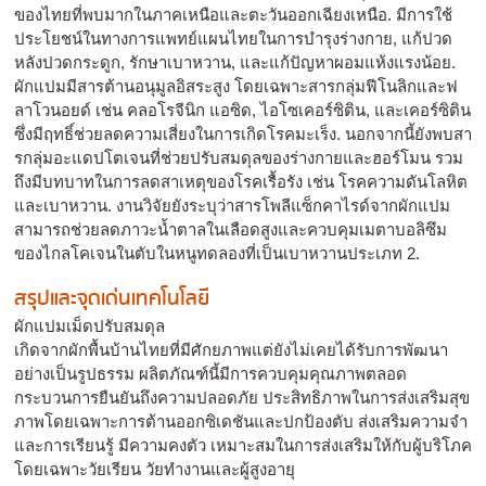
ของไทยที่พบมากในภาคเหนือและตะวันออกเฉียงเหนือ. มีการใช้
ประโยชน์ในทางการแพทย์แผนไทยในการบำรุงร่างกาย, แก้ปวด
หลังปวดกระดูก, รักษาเบาหวาน, และแก้ปัญหาผอมแห้งแรงน้อย.
ผักแปมมีสารต้านอนุมูลอิสระสูง โดยเฉพาะสารกลุ่มฟีโนลิกและฟ
ลาโวนอยด์ เช่น คลอโรจีนิก แอซิด, ไอโซเคอร์ซิติน, และเคอร์ซิติน
ซึ่งมีฤทธิ์ช่วยลดความเสี่ยงในการเกิดโรคมะเร็ง. นอกจากนี้ยังพบสา
รกลุ่มอะแดปโตเจนที่ช่วยปรับสมดุลของร่างกายและฮอร์โมน รวม
ถึงมีบทบาทในการลดสาเหตุของโรคเรื้อรัง เช่น โรคความดันโลหิต
และเบาหวาน. งานวิจัยยังระบุว่าสารโพลีแซ็กคาไรด์จากผักแปม
สามารถช่วยลดภาวะน้ำตาลในเลือดสูงและควบคุมเมตาบอลิซึม
ของไกลโคเจนในตับในหนูทดลองที่เป็นเบาหวานประเภท 2.
สรุปและจุดเด่นเทคโนโลยี
ผักแปมเม็ดปรับสมดุล
เกิดจากผักพื้นบ้านไทยที่มีศักยภาพแต่ยังไม่เคยได้รับการพัฒนา
อย่างเป็นรูปธรรม ผลิตภัณฑ์นี้มีการควบคุมคุณภาพตลอด
กระบวนการยืนยันถึงความปลอดภัย ประสิทธิภาพในการส่งเสริมสุข
ภาพโดยเฉพาะการต้านออกซิเดชันและปกป้องตับ ส่งเสริมความจำ
และการเรียนรู้ มีความคงตัว เหมาะสมในการส่งเสริมให้กับผู้บริโภค
โดยเฉพาะวัยเรียน วัยทำงานและผู้สูงอายุ