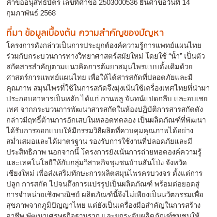
คำขออนุสิทธิบัตร เลขที่คำขอ 2503000536 ยื่นคำขอวันที่ 14
กุมภาพันธ์ 2568
ที่มา ข้อมูลเบื้องต้น ความสำคัญของปัญหา
โครงการดังกล่าวเป็นการประยุกต์องค์ความรู้การแพทย์แผนไทย
ร่วมกับกระบวนการทางวิทยาศาสตร์สมัยใหม่ โดยใช้ “น้ำ” เป็นตัว
สกัดสารสำคัญตามแนวคิดการต้มยาสมุนไพรแบบดั้งเดิมด้วย
ศาสตร์การแพทย์แผนไทย เพื่อให้ได้สารสกัดที่ปลอดภัยและมี
คุณภาพ สมุนไพรที่ใช้ในการสกัดจึงมุ่งเน้นใช้เครื่องเทศไทยที่นำมา
ประกอบอาหารเป็นหลัก ได้แก่ กานพลู จันทน์แปดกลีบ และอบเชย
เทศ จากกระบวนการพัฒนาสารสกัดในห้องปฏิบัติการสารสกัดดัง
กล่าวมีฤทธิ์ต้านการอักเสบในหลอดทดลอง เป็นผลิตภัณฑ์ที่พัฒนา
ได้รับการออกแบบให้มีกรรมวิธีผลิตที่ควบคุมคุณภาพได้อย่าง
สม่ำเสมอและได้มาตรฐาน รองรับการใช้งานที่ปลอดภัยและมี
ประสิทธิภาพ นอกจากนี้ โครงการยังเน้นการถ่ายทอดองค์ความรู้
และเทคโนโลยีให้กับกลุ่มวิสาหกิจชุมชนบ้านสันโป่ง จังหวัด
เชียงใหม่ เพื่อส่งเสริมทักษะการผลิตสมุนไพรครบวงจร ตั้งแต่การ
ปลูก การสกัด ไปจนถึงการแปรรูปเป็นผลิตภัณฑ์ พร้อมต่อยอดสู่
การจำหน่ายเชิงพาณิชย์ ผลิตภัณฑ์นี้จึงไม่เพียงเป็นนวัตกรรมเพื่อ
สุขภาพจากภูมิปัญญาไทย แต่ยังเป็นเครื่องมือสำคัญในการสร้าง
อาชีพ พัฒนาเศรษฐกิจฐานราก และยกระดับผลิตภัณฑ์ชุมชนให้