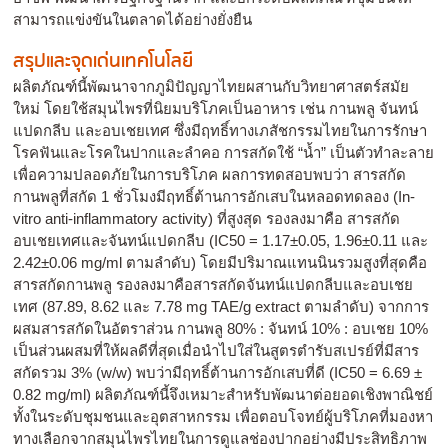
สามารถแข่งขันในตลาดได้อย่างยั่งยืน
สรุปและจุดเด่นเทคโนโลยี
ผลิตภัณฑ์นี้พัฒนาจากภูมิปัญญาไทยผสานกับวิทยาศาสตร์สมัย
ใหม่ โดยใช้สมุนไพรที่นิยมบริโภคเป็นอาหาร เช่น กานพลู จันทน์
แปดกลีบ และอบเชยเทศ ซึ่งมีฤทธิ์ทางเภสัชกรรมไทยในการรักษา
โรคฟันและโรคในปากและลำคอ การสกัดใช้ “น้ำ” เป็นตัวทำละลาย
เพื่อความปลอดภัยในการบริโภค ผลการทดสอบพบว่า สารสกัด
กานพลูที่สกัด 1 ชั่วโมงมีฤทธิ์ต้านการอักเสบในหลอดทดลอง (In-
vitro anti-inflammatory activity) ที่สูงสุด รองลงมาคือ สารสกัด
อบเชยเทศและจันทน์แปดกลีบ (IC50 = 1.17±0.05, 1.96±0.11 และ
2.42±0.06 mg/ml ตามลำดับ) โดยมีปริมาณแทนนินรวมสูงที่สุดคือ
สารสกัดกานพลู รองลงมาคือสารสกัดจันทน์แปดกลีบและอบเชย
เทศ (87.89, 8.62 และ 7.78 mg TAE/g extract ตามลำดับ) จากการ
ผสมสารสกัดในอัตราส่วน กานพลู 80% : จันทน์ 10% : อบเชย 10%
เป็นส่วนผสมที่ให้ผลดีที่สุดเมื่อนำไปใส่ในสูตรตำรับสเปรย์ที่มีสาร
สกัดรวม 3% (w/w) พบว่ามีฤทธิ์ต้านการอักเสบที่ดี (IC50 = 6.69 ±
0.82 mg/ml) ผลิตภัณฑ์นี้จึงเหมาะสำหรับพัฒนาต่อยอดเชิงพาณิชย์
ทั้งในระดับชุมชนและอุตสาหกรรม เพื่อตอบโจทย์ผู้บริโภคที่มองหา
ทางเลือกจากสมุนไพรไทยในการดูแลช่องปากอย่างมีประสิทธิภาพ