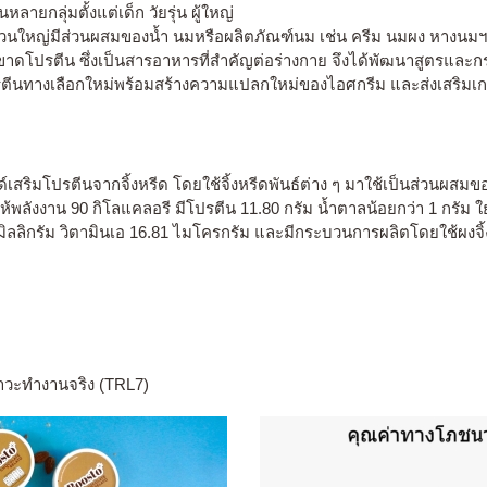
ยกลุ่มตั้งแต่เด็ก วัยรุ่น ผู้ใหญ่
ดส่วนใหญ่มีส่วนผสมของน้ำ นมหรือผลิตภัณฑ์นม เช่น ครีม นมผง หางนมฯ
ังขาดโปรตีน ซึ่งเป็นสารอาหารที่สำคัญต่อร่างกาย จึงได้พัฒนาสูตรและ
รตีนทางเลือกใหม่พร้อมสร้างความแปลกใหม่ของไอศกรีม และส่งเสริมเกษตรก
สริมโปรตีนจากจิ้งหรีด โดยใช้จิ้งหรีดพันธ์ต่าง ๆ มาใช้เป็นส่วนผส
ลังงาน 90 กิโลแคลอรี มีโปรตีน 11.80 กรัม น้ำตาลน้อยกว่า 1 กรัม ใย
มิลลิกรัม วิตามินเอ 16.81 ไมโครกรัม และมีกระบวนการผลิตโดยใช้ผงจิ้
าวะทำงานจริง (TRL7)