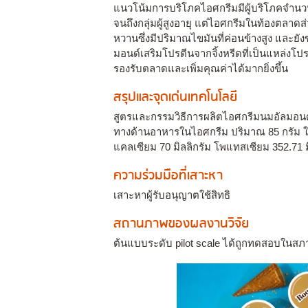
แนวโน้มการบริโภคไอศกรีมมีผู้บริโภคจำนวนหลา
จนถึงกลุ่มผู้สูงอายุ แต่ไอศกรีมในท้องตลา
หวานซึ่งมีปริมาณไขมันที่ค่อนข้างสูง และย
มอนด์เสริมโปรตีนจากจิ้งหรีดที่เป็นแหล่งโป
รองรับตลาดและเพิ่มคุณค่าได้มากยิ่งขึ้น
สรุปและจุดเด่นเทคโนโลยี
สูตรและกรรมวิธีการผลิตไอศกรีมนมอัลมอนด์เ
ทางด้านอาหารในไอศกรีม ปริมาณ 85 กรัม ให้พ
แคลเซียม 70 มิลลิกรัม โพแทสเซียม 352.71 
ความร่วมมือที่เสาะหา
เสาะหาผู้รับอนุญาตใช้สิทธิ
สถานภาพของผลงานวิจัย
ต้นแบบระดับ pilot scale ได้ถูกทดสอบในสภ