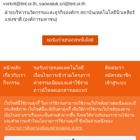
vorkrit@tint.or.th, saowaluk.sri@tint.or.th
ฝ่ายบริหารนวัตกรรมและธุรกิจองค์กร สถาบันเทคโนโลยีนิวเคลียร์
แห่งชาติ (องค์การมหาชน)
หน้าหลัก
ขอรับถ่ายทอดเทคโนโลยี
ติดต่อเรา
เกี่ยวกับเรา
เงื่อนไขการเข้าร่วมโครงการ
สมัครสมาชิก
กิจกรรม
ค่าธรรมเนียมและค่าใช้จ่าย
เข้าสู่ระบบ
ดาวน์โหลดเอกสารเผยแพร่
เว็บไซต์นี้ใช้งานคุกกี้ ในการใช้งานสามารถใช้งานเว็บไซต์อย่างต่อเนื่องและมี
ประสิทธิภาพ เว็บไซต์นี้จะมีเก็บค่าคุกกี้ เพื่อให้การใช้งานเว็บไซต์ของท่าน
เป็นไปอย่างราบรื่นและเป็นส่วนตัวมากขึ้น จึงขอให้ท่านรับรองว่าท่านได้อ่าน
สอบถามข้อมูล
และทำความเข้าใจนโยบายการใช้งานคุกกี้ ซึ่งเป็นส่วนหนึ่งของ
NSTDA Call Center : 0 2564 8000
นโยบายการคุ้มครองข้อมูลส่วนบุคคล สวทช.
อีเมล :
techshow@nstda.or.th
Maintenance by
Digital Mind Co., Ltd.