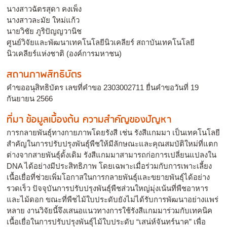
นางสาวฉัตรสุดา คงเพ็ง
นางสาวละมัย ใหม่แก้ว
นายวิชัย ภูริปัญญวานิช
ศูนย์วิจัยและพัฒนาเทคโนโลยีนิวเคลียร์ สถาบันเทคโนโลยี
นิวเคลียร์แห่งชาติ (องค์การมหาชน)
สถานภาพสิทธิบัตร
คำขออนุสิทธิบัตร เลขที่คำขอ 2303002711 ยื่นคำขอวันที่ 19
กันยายน 2566
ที่มา ข้อมูลเบื้องต้น ความสำคัญของปัญหา
การกลายพันธุ์ทางกายภาพโดยรังสี เช่น รังสีแกมมา เป็นเทคโนโลยี
สำคัญในการปรับปรุงพันธุ์พืชให้มีลักษณะและคุณสมบัติใหม่ที่แตก
ต่างจากสายพันธุ์ดั้งเดิม รังสีแกมมาสามารถก่อการเปลี่ยนแปลงใน
DNA ได้อย่างมีประสิทธิภาพ โดยเฉพาะเมื่อร่วมกับการเพาะเลี้ยง
เนื้อเยื่อที่ช่วยเพิ่มโอกาสในการกลายพันธุ์และขยายพันธุ์ได้อย่าง
รวดเร็ว ปัจจุบันการปรับปรุงพันธุ์พืชส่วนใหญ่มุ่งเน้นที่พืชอาหาร
และไม้ดอก ขณะที่พืชไม้ใบประดับยังไม่ได้รับการพัฒนาอย่างแพร่
หลาย งานวิจัยนี้จึงเสนอแนวทางการใช้รังสีแกมมาร่วมกับเทคนิค
เนื้อเยื่อในการปรับปรุงพันธุ์ไม้ใบประดับ “เสน่ห์จันทร์นาค” เพื่อ