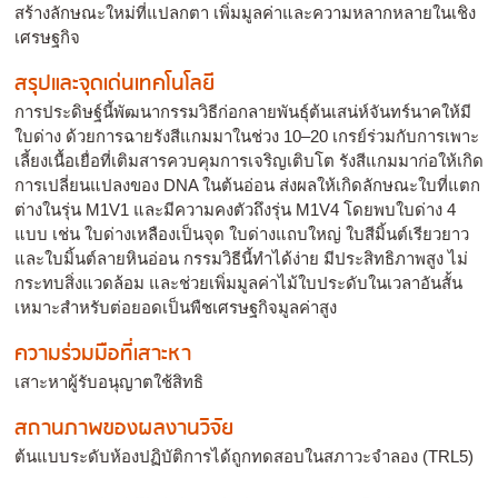
สร้างลักษณะใหม่ที่แปลกตา เพิ่มมูลค่าและความหลากหลายในเชิง
เศรษฐกิจ
สรุปและจุดเด่นเทคโนโลยี
การประดิษฐ์นี้พัฒนากรรมวิธีก่อกลายพันธุ์ต้นเสน่ห์จันทร์นาคให้มี
ใบด่าง ด้วยการฉายรังสีแกมมาในช่วง 10–20 เกรย์ร่วมกับการเพาะ
เลี้ยงเนื้อเยื่อที่เติมสารควบคุมการเจริญเติบโต รังสีแกมมาก่อให้เกิด
การเปลี่ยนแปลงของ DNA ในต้นอ่อน ส่งผลให้เกิดลักษณะใบที่แตก
ต่างในรุ่น M1V1 และมีความคงตัวถึงรุ่น M1V4 โดยพบใบด่าง 4
แบบ เช่น ใบด่างเหลืองเป็นจุด ใบด่างแถบใหญ่ ใบสีมิ้นต์เรียวยาว
และใบมิ้นต์ลายหินอ่อน กรรมวิธีนี้ทำได้ง่าย มีประสิทธิภาพสูง ไม่
กระทบสิ่งแวดล้อม และช่วยเพิ่มมูลค่าไม้ใบประดับในเวลาอันสั้น
เหมาะสำหรับต่อยอดเป็นพืชเศรษฐกิจมูลค่าสูง
ความร่วมมือที่เสาะหา
เสาะหาผู้รับอนุญาตใช้สิทธิ
สถานภาพของผลงานวิจัย
ต้นแบบระดับห้องปฏิบัติการได้ถูกทดสอบในสภาวะจำลอง (TRL5)