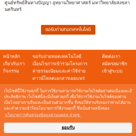
ศูนย์ทรัพย์สินทางปัญญา อุทยานวิทยาศาสตร์ มหาวิทยาลัยสงขลา
นครินทร์
หน้าหลัก
ขอรับถ่ายทอดเทคโนโลยี
ติดต่อเรา
เกี่ยวกับเรา
เงื่อนไขการเข้าร่วมโครงการ
สมัครสมาชิก
กิจกรรม
ค่าธรรมเนียมและค่าใช้จ่าย
เข้าสู่ระบบ
ดาวน์โหลดเอกสารเผยแพร่
เว็บไซต์นี้ใช้งานคุกกี้ ในการใช้งานสามารถใช้งานเว็บไซต์อย่างต่อเนื่องและมี
ประสิทธิภาพ เว็บไซต์นี้จะมีเก็บค่าคุกกี้ เพื่อให้การใช้งานเว็บไซต์ของท่าน
เป็นไปอย่างราบรื่นและเป็นส่วนตัวมากขึ้น จึงขอให้ท่านรับรองว่าท่านได้อ่าน
สอบถามข้อมูล
และทำความเข้าใจนโยบายการใช้งานคุกกี้ ซึ่งเป็นส่วนหนึ่งของ
NSTDA Call Center : 0 2564 8000
นโยบายการคุ้มครองข้อมูลส่วนบุคคล สวทช.
อีเมล :
techshow@nstda.or.th
Maintenance by
Digital Mind Co., Ltd.
ยอมรับ
© Copyright 2016 Thailandtechshow.com All Rights Reserved.