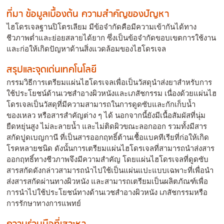
ที่มา ข้อมูลเบื้องต้น ความสำคัญของปัญหา
ไฮโดรเจลฐานปิโตรเลียม มีข้อจำกัดคือมีความเข้ากันได้ทาง
ชีวภาพต่ำและย่อยสลายได้ยาก ซึ่งเป็นข้อจำกัดขอบเขตการใช้งาน
และก่อให้เกิดปัญหาด้านสิ่งแวดล้อมของไฮโดรเจล
สรุปและจุดเด่นเทคโนโลยี
กรรมวิธีการเตรียมแผ่นไฮโดรเจลเพื่อเป็นวัสดุนำส่งยาสำหรับการ
ใช้ประโยชน์ด้านเวชสำอางผิวหนังและเภสัชกรรม เนื่องด้วยแผ่นไฮ
โดรเจลเป็นวัสดุที่มีความสามารถในการดูดซับและกักเก็บน้ำ
ของเหลว หรือสารสำคัญต่าง ๆ ได้ นอกจากนี้ยังมีเนื้อสัมผัสที่นุ่ม
ยืดหยุ่นสูง ไม่ละลายน้ำ และไม่ติดผิวขณะลอกออก รวมทั้งมีสาร
สกัดปูดเบญกานี ที่เป็นสารออกฤทธิ์ต้านเชื้อแบคทีเรียที่ก่อให้เกิด
โรคหลายชนิด ดังนั้นการเตรียมแผ่นไฮโดรเจลที่สามารถนำส่งสาร
ออกฤทธิ์ทางชีวภาพจึงมีความสำคัญ โดยแผ่นไฮโดรเจลที่ดูดซับ
สารสกัดดังกล่าวสามารถนำไปใช้เป็นแผ่นแปะแบบเฉพาะที่เพื่อนำ
ส่งสารสกัดผ่านทางผิวหนัง และสามารถเตรียมเป็นผลิตภัณฑ์เพื่อ
การนำไปใช้ประโยชน์ทางด้านเวชสำอางผิวหนัง เภสัชกรรมหรือ
การรักษาทางการแพทย์