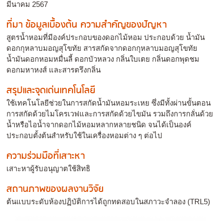
มีนาคม 2567
ที่มา ข้อมูลเบื้องต้น ความสำคัญของปัญหา
สูตรน้ำหอมที่มีองค์ประกอบของดอกไม้หอม ประกอบด้วย น้ำมัน
ดอกกุหลาบมอญสุโขทัย สารสกัดจากดอกกุหลาบมอญสุโขทัย
น้ำมันดอกหอมหมื่นลี้ ดอกบัวหลวง กลิ่นใบเตย กลิ่นดอกพุดชม
ดอกมหาหงส์ และสารตรึงกลิ่น
สรุปและจุดเด่นเทคโนโลยี
ใช้เทคโนโลยีช่วยในการสกัดน้ำมันหอมระเหย ซึ่งมีทั้งผ่านขั้นตอน
การสกัดด้วยไมโครเวฟและการสกัดด้วยไขมัน รวมถึงการกลั่นด้วย
น้ำหรือไอน้ำจากดอกไม้หอมหลากหลายชนิด จนได้เป็นองค์
ประกอบตั้งต้นสำหรับใช้ในเครื่องหอมต่าง ๆ ต่อไป
ความร่วมมือที่เสาะหา
เสาะหาผู้รับอนุญาตใช้สิทธิ
สถานภาพของผลงานวิจัย
ต้นแบบระดับห้องปฏิบัติการได้ถูกทดสอบในสภาวะจำลอง (TRL5)