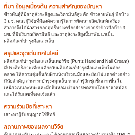
ที่มา ข้อมูลเบื้องต้น ความสำคัญของปัญหา
ข้าวพันธุ์ที่มีธาตุสังกะสีสูงและวิตามินอีสูง คือ ข้าวสายพันธุ์ บือบ้าง
3 มช. คณะผู้วิจัยที่มีองค์ความรู้ในการพัฒนาผลิตภัณฑ์เครื่อง
สำอางจึงได้นำสารออกฤทธิ์ทางเครื่องสำอางจากรำข้าวบือบ้าง 3
มช. ที่มีปริมาณวิตามินอี และธาตุสังกะสีสูงนี้มาพัฒนาเป็น
ผลิตภัณฑ์บำรุงมือและเล็บ
สรุปและจุดเด่นเทคโนโลยี
ผลิตภัณฑ์บำรุงมือและเล็บเพอร์ริซ (Purriz Hand and Nail Cream)
มีประสิทธิภาพเทียบเคียงกับผลิตภัณฑ์บำรุงมือและเล็บในท้อง
ตลาด ให้ความชุ่มชื้นกับผิวหนังบริเวณมือและเล็บไม่แตกต่างอย่าง
มีนัยสำคัญ สามารถบำรุงจมูกเล็บ ทาแล้วรู้สึกชุ่มชื้นมากขึ้น ไม่
เหนียวเหนอะหนะและมีกลิ่นหอม ผ่านการทดสอบโดยอาสาสมัคร
และได้รับเลขที่จดแจ้งแล้ว
ความร่วมมือที่เสาะหา
เสาะหาผู้รับอนุญาตใช้สิทธิ
สถานภาพของผลงานวิจัย
ต้นแบบระดับ pilot scale ได้ถูกทดสอบในสภาวะทำงานจริง (TRL7)