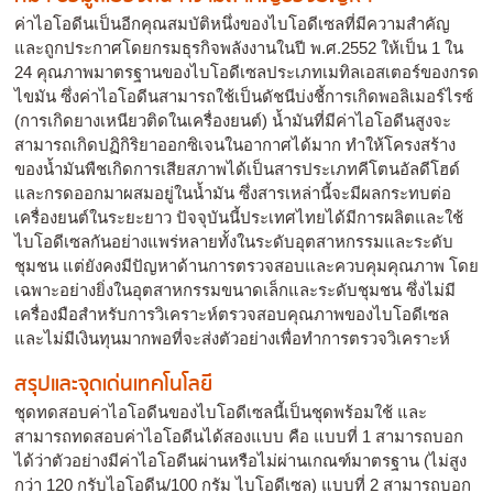
ค่าไอโอดีนเป็นอีกคุณสมบัติหนึ่งของไบโอดีเซลที่มีความสำคัญ
และถูกประกาศโดยกรมธุรกิจพลังงานในปี พ.ศ.2552 ให้เป็น 1 ใน
24 คุณภาพมาตรฐานของไบโอดีเซลประเภทเมทิลเอสเตอร์ของกรด
ไขมัน ซึ่งค่าไอโอดีนสามารถใช้เป็นดัชนีบ่งชี้การเกิดพอลิเมอร์ไรซ์
(การเกิดยางเหนียวติดในเครื่องยนต์) น้ำมันที่มีค่าไอโอดีนสูงจะ
สามารถเกิดปฏิกิริยาออกซิเจนในอากาศได้มาก ทำให้โครงสร้าง
ของน้ำมันพืชเกิดการเสียสภาพได้เป็นสารประเภทคีโตนอัลดีโฮด์
และกรดออกมาผสมอยู่ในน้ำมัน ซึ่งสารเหล่านี้จะมีผลกระทบต่อ
เครื่องยนต์ในระยะยาว ปัจจุบันนี้ประเทศไทยได้มีการผลิตและใช้
ไบโอดีเซลกันอย่างแพร่หลายทั้งในระดับอุตสาหกรรมและระดับ
ชุมชน แต่ยังคงมีปัญหาด้านการตรวจสอบและควบคุมคุณภาพ โดย
เฉพาะอย่างยิ่งในอุตสาหกรรมขนาดเล็กและระดับชุมชน ซึ่งไม่มี
เครื่องมือสำหรับการวิเคราะห์ตรวจสอบคุณภาพของไบโอดีเซล
และไม่มีเงินทุนมากพอที่จะส่งตัวอย่างเพื่อทำการตรวจวิเคราะห์
สรุปและจุดเด่นเทคโนโลยี
ชุดทดสอบค่าไอโอดีนของไบโอดีเซลนี้เป็นชุดพร้อมใช้ และ
สามารถทดสอบค่าไอโอดีนได้สองแบบ คือ แบบที่ 1 สามารถบอก
ได้ว่าตัวอย่างมีค่าไอโอดีนผ่านหรือไม่ผ่านเกณฑ์มาตรฐาน (ไม่สูง
กว่า 120 กรับไอโอดีน/100 กรัม ไบโอดีเซล) แบบที่ 2 สามารถบอก