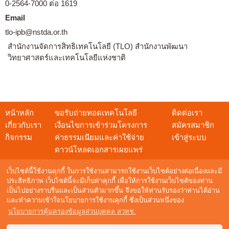
0-2564-7000 ต่อ 1619
Email
tlo-ipb@nstda.or.th
สำนักงานจัดการสิทธิเทคโนโลยี (TLO) สำนักงานพัฒนา
วิทยาศาสตร์และเทคโนโลยีแห่งชาติ
หน้าหลัก
ขอรับถ่ายทอดเทคโนโลยี
ติดต่อเรา
เกี่ยวกับเรา
เงื่อนไขการเข้าร่วมโครงการ
สมัครสมาชิก
กิจกรรม
ค่าธรรมเนียมและค่าใช้จ่าย
เข้าสู่ระบบ
ดาวน์โหลดเอกสารเผยแพร่
เว็บไซต์นี้ใช้งานคุกกี้ ในการใช้งานสามารถใช้งานเว็บไซต์อย่างต่อเนื่องและมี
ประสิทธิภาพ เว็บไซต์นี้จะมีเก็บค่าคุกกี้ เพื่อให้การใช้งานเว็บไซต์ของท่าน
เป็นไปอย่างราบรื่นและเป็นส่วนตัวมากขึ้น จึงขอให้ท่านรับรองว่าท่านได้อ่าน
สอบถามข้อมูล
และทำความเข้าใจนโยบายการใช้งานคุกกี้ ซึ่งเป็นส่วนหนึ่งของ
NSTDA Call Center : 0 2564 8000
นโยบายการคุ้มครองข้อมูลส่วนบุคคล สวทช.
อีเมล :
techshow@nstda.or.th
Maintenance by
Digital Mind Co., Ltd.