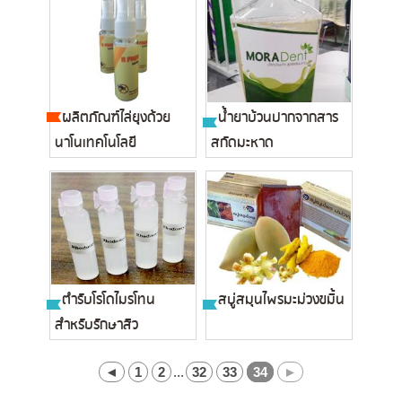
ผลิตภัณฑ์ไล่ยุงด้วย
น้ำยาบ้วนปากจากสาร
นาโนเทคโนโลยี
สกัดมะหาด
ตำรับโรโดไมรโทน
สบู่สมุนไพรมะม่วงขมิ้น
สำหรับรักษาสิว
◄
1
2
...
32
33
34
►