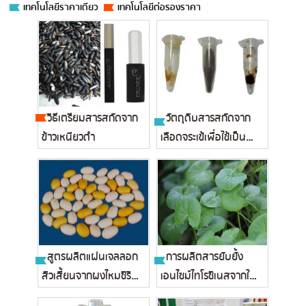
เทคโนโลยีราคาเดียว
เทคโนโลยีต่อรองราคา
วิธีเตรียมสารสกัดจาก
วัตถุดิบสารสกัดจาก
ข้าวเหนียวดำ
เลือดจระเข้เพื่อใช้เป็น
ส่วน...
สูตรผลิตแผ่นเจลลอก
การผลิตสารยับยั้ง
สิวเสี้ยนจากผงไหมซิริซิน
เอนไซม์ไทโรซิเนสจากใบ
และ...
บัวบกเพ...